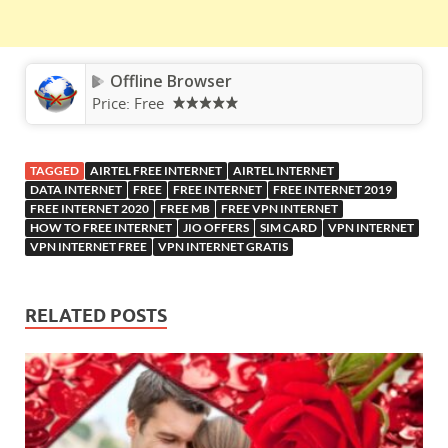
Offline Browser
Price:
Free
TAGGED
AIRTEL FREE INTERNET
AIRTEL INTERNET
DATA INTERNET
FREE
FREE INTERNET
FREE INTERNET 2019
FREE INTERNET 2020
FREE MB
FREE VPN INTERNET
HOW TO FREE INTERNET
JIO OFFERS
SIM CARD
VPN INTERNET
VPN INTERNET FREE
VPN INTERNET GRATIS
RELATED POSTS