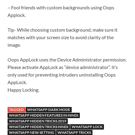
– Fool friends with custom backgrounds using Oops
Applock.
Tip- While choosing custom background, make sure it
matches with your screen size to avoid clarity of the
image.
Oops AppLock uses the Device Administrator permission.
Please activate AppLock as “device administrator”. It’s
only used for preventing intruders uninstalling Oops
AppLock.
Happy Locking.
TAGGED
WHATSAPP DARK MODE
WHATSAPP HIDDEN FEATURES IN HINDI
WHATSAPP HIDDEN TRICKS 2019
WHATSAPP HIDDEN TRICKS HINDI
WHATSAPP LOCK
WHATSAPP NEW SETTING
WHATSAPP TRICKS